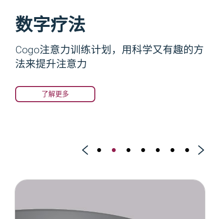
数字疗法
QuickScreen 问卷介绍
NeeuroFIT 大脑训练课
压力管理
NeeuroOS
与我们合作
SenzeBand 2
程
父母的预先筛选工具
Cogo注意力训练计划，用科学又有趣的方
这是一个可测量的压力管理解决方案，旨
创新。开展。灵活。
感受颠覆性数字健康技术
给您更强大、更健康大脑的完美伴侣。
法来提升注意力
在提供最佳的放松和正念
此问卷由 Neeuro 设计，是一个快速预筛查工具，需要
有趣的， 结构化的，以科学为基础
占用您的5分钟时间。完成问卷后，您将获得一份关于
附带一个Memorie付费账户
了解更多
了解更多
您的孩子注意力报告。
了解更多
了解更多
了解更多
了解更多
进行 QuickScreen