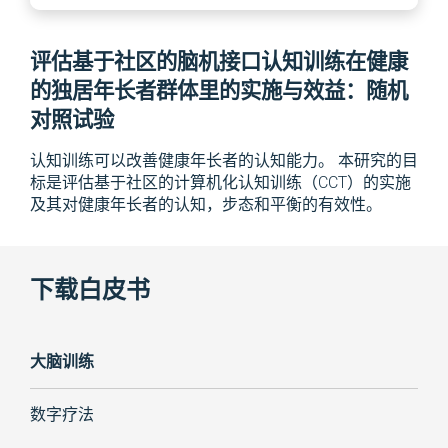
评估基于社区的脑机接口认知训练在健康
的独居年长者群体里的实施与效益：随机
对照试验
认知
训练
可以
改善
健康年长者
的
认知
能力
。
本研究的目
标是评
估基
于社
区的计
算机化
认
知训
练（
CCT）的
实
施
及
其对健
康
年长者
的
认
知，
步
态
和
平
衡的
有效性。
下载白皮书
大脑训练
数字疗法