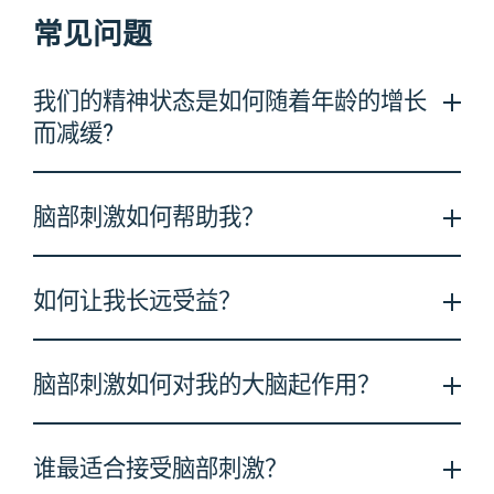
常见问题
我们的精神状态是如何随着年龄的增长
而减缓?
众所皆知人类的心智会随着年龄的增长而减缓。即便如
脑部刺激如何帮助我？
此，究竟我们的心智在哪一个时间点开始退化？很多人
忽视了这一点，心智退化是一辈子的过程，而且从很年
轻的时候就开始了。看看专家们提出的论点，您将更了
在这个部分，您将了解脑部刺激如何帮助增强您的专注
解为什么我们热心的想帮助您解决这个问题。
如何让我长远受益？
力，记忆力及同时处理多种职务的能力上的研究。
各个年龄层与认知能力的关系
透过训练工作记忆而提高流质智力
发表于: Psychology and Aging
研究显示脑部刺激能逐渐的加强记忆力。保持脑部上的
作者: Elliot M. Tucker-Drob, Timothy A. Salthouse
脑部刺激如何对我的大脑起作用？
发表于：Proceedings of the National Academy of
刺激能够为您的日常生活制造良好的效果。
Sciences of the USA
跟年龄有关的心智退化从何时开始?
电脑化的记忆训练能够引导唐氏综合症的孩童持续性的
作者：Susanne M. Jaeggi, Martin Bushkuehl
已经有研究显示大脑在不断地变化。该项研究强调了大
发表于: Neurobiological Aging
提升空间观念智力以及短暂记忆力
谁最适合接受脑部刺激？
脑对于刺激有着何种反应。
作者: Timothy Salthouse
透过训练工作记忆而提高晶体智力的成效
发表于：Am J Intellect Dev Disabil