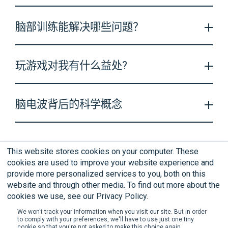
工作记忆训练之后提升了前额叶和顶叶的脑部活动
电子游戏的训练有助于提升年长者的认知控制
发表于：Nature Proceedings
作者: SJ Bennet
以下这些研究显示脑部训练在儿童及年长者的效果最为
发表于: Nature
作者：Tracy Alloway, Ross Alloway
脑部训练能解决哪些问题？
发表于：Nature Neuroscience
显著。
强化过的有效性连接作为将工作记忆训练转变为短暂记
作者: JA Anguera
作者：Olesen PJ, Westerberg H, Klingberg T.
忆及专注力的测试的基础
儿童的推理和速度训练的效果差别
研究结果显示脑部训练能帮助您提升您的注意力，记忆
伦敦计程车司机与巴士司机：结构性的核磁共振与神经
发表于：The Journal of Neuroscience
玩游戏对我有什么益处?
发表于：Developmental Science
力，空间感等等。以下列出了支持这些理论的研究报
心理分析
作者：Bornali Kundu
作者：Mackey AP, Hill SS
告。
发表于：Hippocampus
不同层面的工作记忆容量训练而得到的显然
转移效应
研究表明，正确的游戏类型可以刺激思维而使之达到更
在年长者中工作记忆训练对于记忆表现的影响
家庭式的训练计划提升来自于社会经济地位低阶层的学
作者：Maguire EA, Woollett K, Spiers HJ.
脑电波背后的科学概念
高的表现程度。
前儿童的大脑功能，认知功能及行为举止
发表于：Journal of Memory and Language
发表于：Psychology Aging
作者：Claudia C. von Bastian
脑部训练：对你有益的游戏
作者：Buschkuehl M, Jaeggi SM
发表于：Proceedings of the National Academy of
很多人质疑，是否有足够的科学证明脑电波头环与神经
Sciences of the USA
N-back
表现和
矩阵推
理之间的关系
–
可能影响训练及转
发表于：Nature
科学所设计的游戏两者结合的可行性？在此我们将一些
年长者的工作记忆可塑性：练习获得，转移，和维护
作者：Neville HJ, Stevens C
This website stores cookies on your computer. These
移效应
作者：Daphne Bavelier & Richard J. Davidson
已经证明通过脑电波与神经反馈技术而提升认知表现的
cookies are used to improve your website experience and
发表于：Psychology Aging
重大验证研究报告编写下来。而近年来，基于脑电波技
执行控制训练究竟有什么效果？
不同年龄层的任务转换
发表于：Intelligience
阅读与解决算术题提升一般年龄层的认知功能：一项随
provide more personalized services to you, both on this
作者：Li SC, Schmiedek F
术在游戏设计行业里越来愈普及化。
训练之远近转移
作者：Susanne M. Jaeggi
机对照试验
website and through other media. To find out more about the
联系我们
产品保修登记
SenzeBand 2 产品指南
年长者的介入性认知训练的效果：一项随机对照试验
以脑波扫描为根基的大脑活动反馈训练
–
断层射影生物
cookies we use, see our Privacy Policy.
发表于：Developmental Science
进行 QuickScreen
认知训练的长短期益处
发表于：AGE
反
馈
作者：Karbach J, Kray J
We won't track your information when you visit our site. But in order
发表于：The Journal of the American Medical
作者：Shinya Uchida & Ryuta Kawashima
to comply with your preferences, we'll have to use just one tiny
发表于：Proceedings of the National Academy of
网站使用条款
最终用户许可协议
隐私政策
有限质保
Association
发表于：National Center for Biotechnology Information,
cookie so that you're not asked to make this choice again.