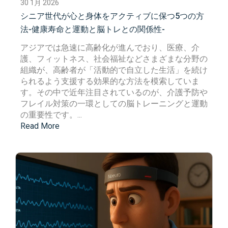
30 1月 2026
シニア世代が心と身体をアクティブに保つ5つの方
法-健康寿命と運動と脳トレとの関係性-
アジアでは急速に高齢化が進んでおり、医療、介
護、フィットネス、社会福祉などさまざまな分野の
組織が、高齢者が「活動的で自立した生活」を続け
られるよう支援する効果的な方法を模索していま
す。その中で近年注目されているのが、
介護予防
や
フレイル
対策の一環としての脳トレーニングと運動
の重要性です。...
Read More