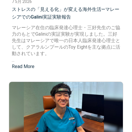
7 5月 2026
ストレスの「見える化」が変える海外生活—マレー
シアでのGalini実証実験報告
マレーシア在住の臨床発達心理士・三好先生のご協
力のもとで
Galiniの実証実験が
実現しました。三好
先生はマレーシアで
唯一の日本人臨床発達心理士
と
して、クアラルンプールの
Toy Eight
を主な拠点に活
動されています。
...
Read More