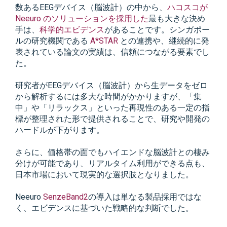
数あるEEGデバイス（脳波計）の中から、
ハコスコが
Neeuro のソリューションを採用した
最も大きな決め
手は、
科学的エビデンス
があることです。シンガポー
ルの研究機関である
A*STAR
との連携や、継続的に発
表されている論文の実績は、信頼につながる要素でし
た。
研究者がEEGデバイス（脳波計）から生データをゼロ
から解析するには多大な時間がかかりますが、「集
中」や「リラックス」といった再現性のある一定の指
標が整理された形で提供されることで、研究や開発の
ハードルが下がります。
さらに、価格帯の面でもハイエンドな脳波計との棲み
分けが可能であり、リアルタイム利用ができる点も、
日本市場において現実的な選択肢となりました。
Neeuro
SenzeBand2
の導入は単なる製品採用ではな
く、エビデンスに基づいた戦略的な判断でした。